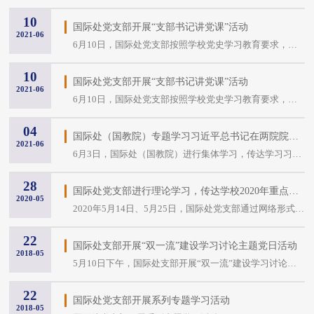
10
国际处党支部开展“支部书记讲党课”活动
2021-06
6月10日，国际处党支部按照学校党史学习教育要求，在机关党委指导安排部署下，开展了“支部书记讲党课”活动，国际处党支部书记任新红同志围绕“中国共产党为什么能”为...
10
国际处党支部开展“支部书记讲党课”活动
2021-06
6月10日，国际处党支部按照学校党史学习教育要求，在机关党委指导安排部署下，开展了“支部书记讲党课”活动，国际处党支部书记任新红同志围绕“中国共产党为什么能”为...
04
国际处（国教院）专题学习习近平总书记在两院院士大会上的讲话精神
2021-06
6月3日，国际处（国教院）进行集体学习，传达学习习近平总书记在两院院士大会上的讲话精神。国际处处长、国际处党支部书记任新红主持。 任新红指出，总书记在院士大会...
28
国际处党支部进行理论学习，传达学校2020年重点工作部署
2020-05
2020年5月14日、5月25日，国际处党支部通过网络形式，专题开展马克思主义基本理论学习，传达学校2020年重点工作部署会暨全面从严治党工作会议精神。国际处党支部书记任...
22
国际处支部开展“双一流”建设学习讨论主题党日活动
2018-05
5月10日下午，国际处支部开展“双一流”建设学习讨论主题党日活动，会议由支部书记江久文同志主持，部分非党员职工受邀参加活动。 活动中，江久文同志领学了学校纪委编...
22
国际处党支部开展系列专题学习活动
2018-05