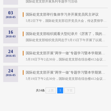
国际处党支部开展系列专题学习活动
03
国际处党支部举行集体学习并开展党员民主评议
2018-05
5月2日下午，国际处党支部召开党员大会，传达贯彻学校从严治党大会相关精神、再次学习党的十九大报告和中国共产党章程并开展党员民主评议。会议由支部书记江久文同志主...
16
国际处党支部组织观看大型纪录片《厉害了，我的国》
2018-03
国际处党支部组织党员同志于3月15日下午开展了以观看《厉害了，我的国》为活动内容的“主题党日”活动。该片将党的十八大以来我国的发展和成就，以及十九大报告中习近平...
24
国际处党支部开展"两学一做"专题学习暨本学期第五次集体学习会
2016-05
5月19日下午2点30分，国际处党支部在综合楼412会议室举行“两学一做”专题学习暨本学期第五次集体学习会。本次学习会议共分为三个部分，分别为：1.机关党委苏小桦书记进...
24
国际处党支部开展"两学一做"专题学习暨本学期第五次集体学习会
2016-05
5月19日下午2点30分，国际处党支部在综合楼412会议室举行“两学一做”专题学习暨本学期第五次集体学习会。本次学习会议共分为三个部分，分别为：1.机关党委苏小桦书记进...
共14条
上页
1
下页