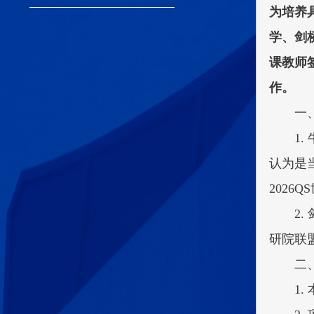
为培养
学、剑
课教师
作。
一
1.
认为是
2026
2.
研院联盟
二
1