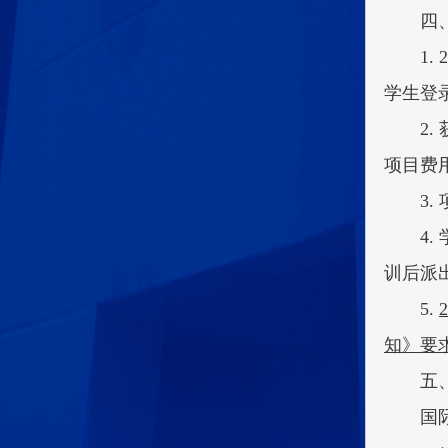
四
1.
学生登
2
项目费
3
4
训后派
5.
知》要
五
国