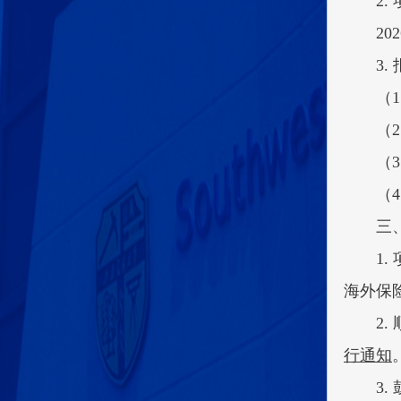
2.
20
3.
（
（
（
（
三
1
海外保
2
行通知
3