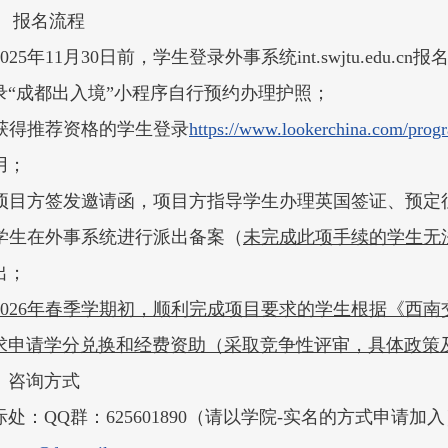
、
报名流程
 2025年11月30日前，学生登录外事系统int.swjtu.e
录“成都出入境”小程序自行预约办理护照；
. 获得推荐资格的学生登录
https://www.lookerchina.com/prog
用；
. 项目方签发邀请函，项目方指导学生办理英国签证、预定
. 学生在外事系统进行派出备案（
未完成此项手续的学生无
出；
2026年春季学期初，顺利完成项目要求的学生根据《西
求申请学分兑换和经费资助（采取竞争性评审，具体政策
、咨询方式
际处：QQ群：625601890（请以学院-实名的方式申请加