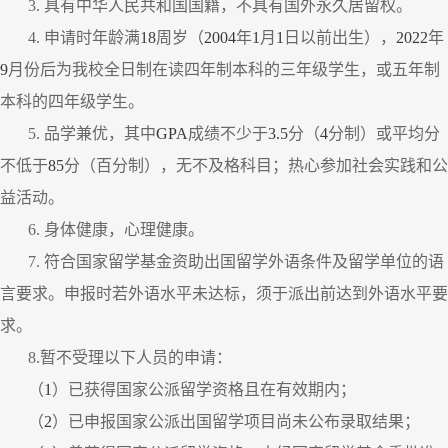
3.
具有中华人民共和国国籍，不具有国外永久居留权。
4.
申请时年龄满
18
周岁（
2004
年
1
月
1
日以前出生），
2022
年
9
月份后为我校全日制在读四年制本科的三年级学生，或五年制
本科的四年级学生。
5.
品学兼优，其中
GPA
成绩不少于
3.5
分（
4
分制）或平均分
不低于
85
分（百分制），无不及格科目；热心参加社会实践和公
益活动。
6.
身体健康，心理健康。
7.
符合国家留学基金资助出国留学外语条件及留学单位的语
言要求。
申报时若外语水平未达标，须于派出前达到外语水平要
求。
8.
暂不受理以下人员的申请：
（
1
）已获得国家公派留学资格且在有效期内；
（
2
）已申报国家公派出国留学项目尚未公布录取结果；