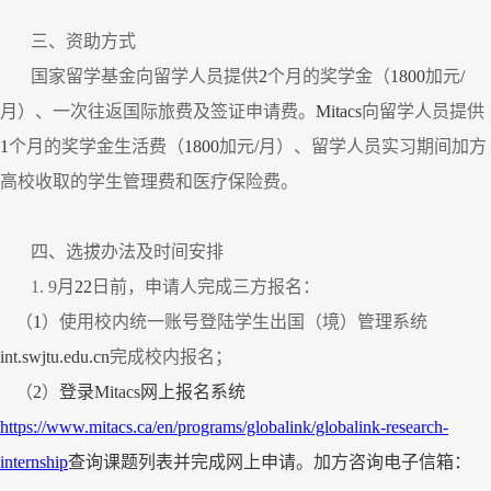
三、资助方式
国家留学基金向留学人员提供
2
个月的奖学金（
1800
加元
/
月）、一次往返国际旅费及签证申请费。
Mitacs
向留学人员提供
1
个月的奖学金生活费（
1800
加元
/
月）、留学人员实习期间加方
高校收取的学生管理费和医疗保险费。
四、选拔办法及时间安排
1. 9
月
22
日前，申请人完成三方报名：
（
1
）使用校内统一账号登陆学生出国（境）管理系统
int.swjtu.edu.cn
完成校内报名；
（
2
）
登录
Mitacs
网上报名系统
https://www.mitacs.ca/en/programs/globalink/globalink-research-
internship
查询课题列表并完成网上申请。加方咨询电子信箱：