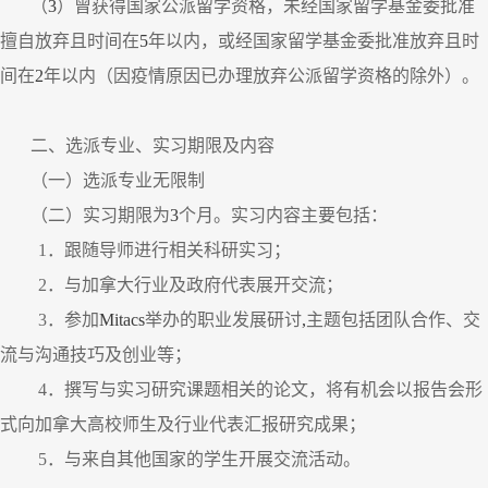
（
3
）曾获得国家公派留学资格，未经国家留学基金委批准
擅自放弃且时间在
5
年以内，或经国家留学基金委批准放弃且时
间在
2
年以内（因疫情原因已办理放弃公派留学资格的除外）。
二、选派专业、实习期限及内容
（一）选派专业无限制
（二）实习期限为
3
个月。实习内容主要包括：
1
．跟随导师进行相关科研实习；
2
．与加拿大行业及政府代表展开交流；
3
．参加
Mitacs
举办的职业发展研讨
,
主题包括团队合作、交
流与沟通技巧及创业等；
4
．撰写与实习研究课题相关的论文，将有机会以报告会形
式向加拿大高校师生及行业代表汇报研究成果；
5
．与来自其他国家的学生开展交流活动。