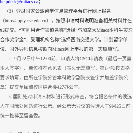
helpdesk@mitacs.ca
；
（
3
）登录国家公派留学信息管理平台进行网上报名
（
http://apply.csc.edu.cn
），按照
申请材料说明
准备相关材料并在
线提交。
“
可利用合作渠道名称
”
选择
“
与加拿大
Mitacs
本科生实习
合作奖学金
”
，受理机构名称
”
选择西南交通大学。计划留学单
位、国外导师信息按照向
Mitacs
网上申报的第一志愿填写。
2. 9
月
22
日中午
12:00
前，申请人将
CSC
申请表（最后一页需
本人签字）、单位推荐意见表（表头无需填写，第
1-4
项按表格
要求填写，由所在学院分管本科教学副院长签字并加盖学院公
章）提交至犀浦校区综合楼
427
办公室。
3.
国际处对申请人材料进行形式审查，符合报名条件的候选
人在国际处网站进行公示。经公示无异议的候选人于
9
月
25
日
前
统一推荐至留基委。