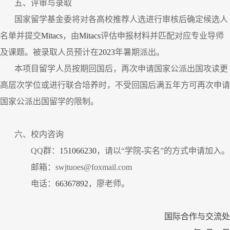
五、评审与录取
国家留学基金委将对各高校推荐人选进行审核后确定候选人
名单并提交
Mitacs
，由
Mitacs
评估申报材料并匹配对应专业导师
及课题。被录取人员预计在
2023
年暑期派出。
本项目留学人员按期回国后，再次申请国家公派出国攻读更
高层次学位或进行联合培养时，不受回国后满五年方可再次申请
国家公派出国留学的限制。
六、校内咨询
QQ
群：
151066230
，请以“学院
-
实名”的方式申请加入。
邮箱：
swjtuoes@foxmail.com
电话：
66367892
，廖老师。
国际合作与交流处