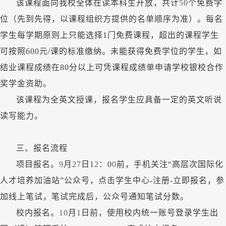
该课程面向我校全体在读本科生开放，共计
50
个免费学
位（先到先得，以课程组织方提供的名单顺序为准）。每名
学生每学期原则上只能选择
1门免费课程，超出的课程学生
可按照600元/课的标准缴纳。未能获得免费学位的学生，如
结业课程成绩在80分以上可凭课程成绩单申请学校银校合作
奖学金资助。
该课程为全英文授课，报名学生应具备一定的英文听说
读写能力。
三、报名流程
项目报名。
9
月
27
日
1
2
：
0
0
前，手机关注
“高层次国际化
人才培养加油站”公众号，点击学生中心-注册-立即报名，参
加线上笔试，笔试完成后，公众号通知笔试分数。
校内报名。
10
月
1
日前，使用校内统一账号登录学生出