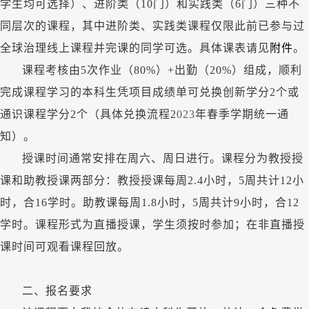
学生均可选择）、进阶类（10门）和实践类（6门）三种不
同层次的课程，其中进阶类、实践类课程仅限此前已参与过
全球治理线上课程并完课的同学可选。具体课表请见
附件
。
课程考核由
5次作业（80%）+出勤（20%）组成，顺利
完成课程学习的本科生凭项目成绩单可兑换创新学分2个或
通识课程学分2个（具体兑换流程2
023
年春季学期统一通
知）。
授课时间通常安排在周六、周日进行。课程分为教授授
课和助教授课两部分：教授授课每周
2.4小时，5周共计12小
时，合16学时。助教课每周1.8小时，5周共计9小时，合12
学时。课程形式为直播授课，学生须按时参加；在非直播授
课时间可观看课程回放。
二、报名要求