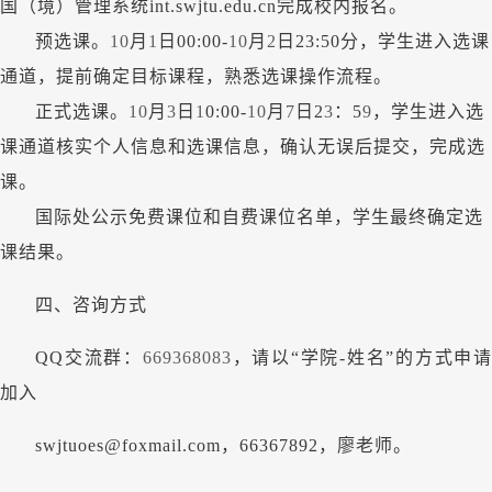
国（境）管理系统
int.swjtu.edu.cn完成校内报名。
预选课。
10
月
1
日
00:00-
10
月
2
日
23:50分，学生进入选课
通道，提前确定目标课程，熟悉选课操作流程。
正式选课。
10
月
3
日
1
0:00-
10
月
7
日
2
3
：
5
9
，学生进入选
课通道核实个人信息和选课信息，确认无误后提交，完成选
课。
国际处公示免费课位和自费课位名单，学生最终确定选
课结果。
四、咨询方式
QQ交流群：
669368083
，请以
“学院-姓名”的方式申请
加入
swjtuoes@foxmail.com，66367892，廖老师。